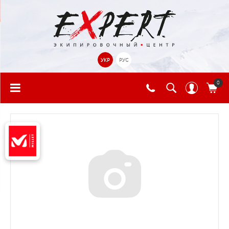
УКР
РУС
0