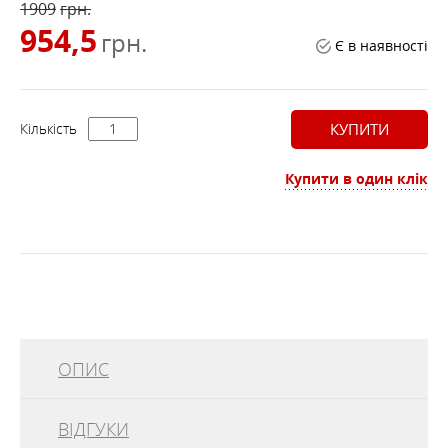
1909
грн.
954,5
грн.
Є в наявності
Кількість
КУПИТИ
Купити в один клік
ОПИС
Штани 3/4 FERIDA Beige
ВІДГУКИ