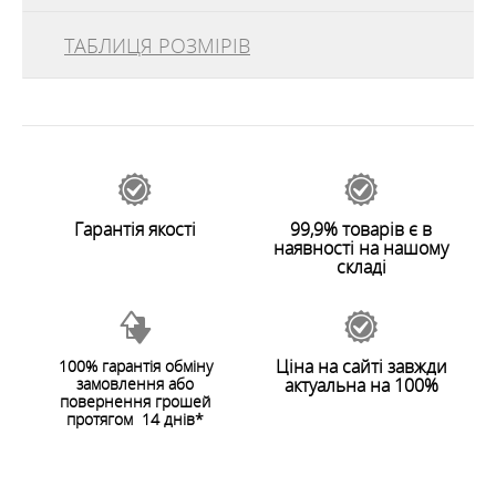
ТАБЛИЦЯ РОЗМІРІВ
ОСОБЛИВОСТІ
відгуків
0
ХАРАКТЕРИСТИКИ
29611
Залишити відгук
Гарантія якості
99,9% товарів є в
наявності на нашому
складі
Ціна на сайті завжди
100% гарантія обміну
замовлення або
актуальна на 100%
ЗАЛИШИТИ ВІДГУК
повернення грошей
протягом 14 днів*