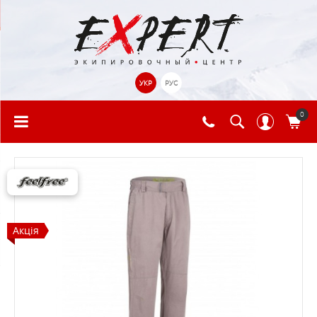
УКР
РУС
0
Акція