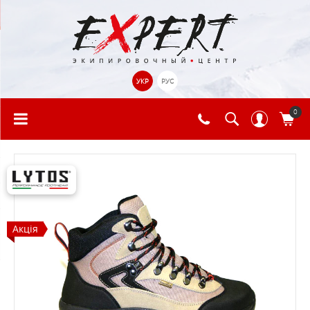
УКР
РУС
0
Акція