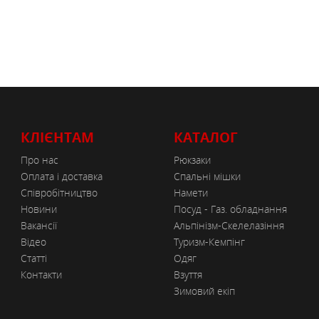
КЛІЄНТАМ
КАТАЛОГ
Про нас
Рюкзаки
Оплата і доставка
Спальні мішки
Співробітництво
Намети
Новини
Посуд - Газ. обладнання
Вакансії
Альпінізм-Скелелазіння
Відео
Туризм-Кемпінг
Статті
Одяг
Контакти
Взуття
Зимовий екіп