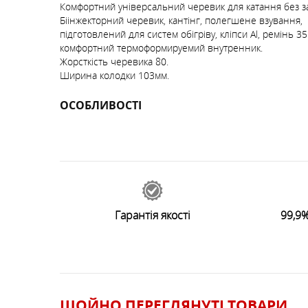
Комфортний універсальний черевик для катання без за
Біінжекторний черевик, кантінг, полегшене взування,
підготовлений для систем обігріву, кліпси Al, ремінь 35
комфортний термоформируемий внутренник.
Жорсткість черевика 80.
Ширина колодки 103мм.
ОСОБЛИВОСТІ
7006
відгуків
0
Залишити відгук
Гарантія якості
99,9%
ЩОЙНО ПЕРЕГЛЯНУТI ТОВАРИ