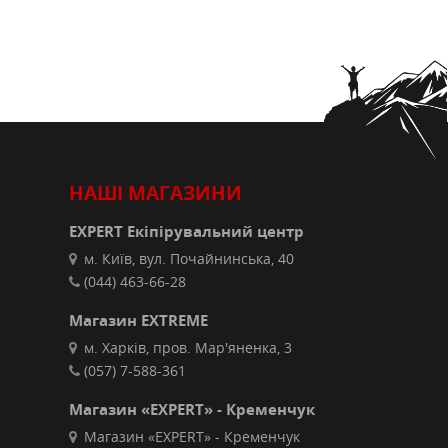
НАШІ МАГАЗИНИ
EXPERT Екіпірувальний центр
м. Київ, вул. Почайнинська, 40
(044) 463-66-28
Магазин EXTREME
м. Харків, пров. Мар'яненка, 3
(057) 7-588-361
Магазин «EXPERT» - Кременчук
Магазин «EXPERT» - Кременчук