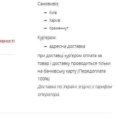
К
КИ
СТРАХУВАЛЬНІ СИСТЕМИ
НОЖІ, МУЛЬТИІНСТРУМЕНТ
Самовивіз:
Київ
Харків
РЕМКОМПЛЕКТИ,
Кременчуг
ЗАПЛАТКИ
Кур'єром:
явності
адресна доставка
при доставці кур'єром оплата за
СУВЕНІРИ, ПОДАРУНКИ
товар і доставку проводиться тільки
на банківську карту (Передоплата
А
100%)
Доставка по Україні згідно з тарифом
оператора.