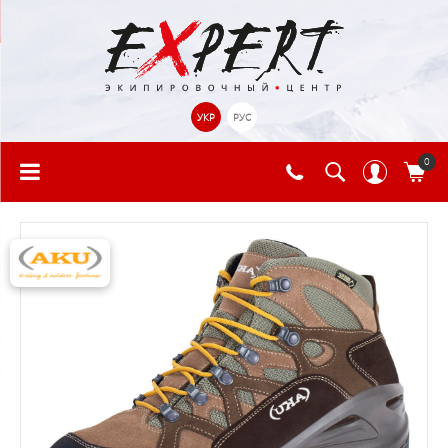
УКР
РУС
0