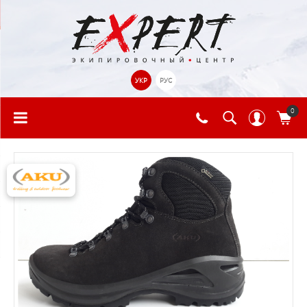
УКР
РУС
0