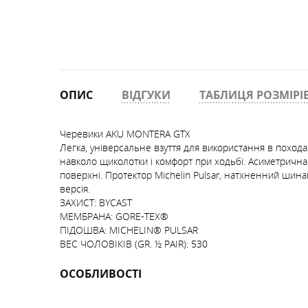
ОПИС
ВІДГУКИ
ТАБЛИЦЯ РОЗМІРІ
Черевики AKU MONTERA GTX
Легка, універсальне взуття для використання в походах
навколо щиколотки і комфорт при ходьбі. Асиметрична
поверхні. Протектор Michelin Pulsar, натхненний шинам
версія.
ЗАХИСТ: BYCAST
МЕМБРАНА: GORE-TEX®
ПІДОШВА: MICHELIN® PULSAR
ВЕС ЧОЛОВІКІВ (GR. ½ PAIR): 530
ОСОБЛИВОСТІ