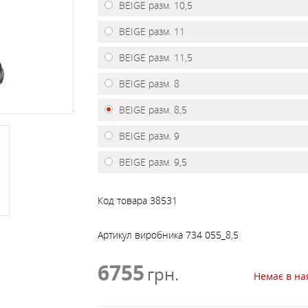
САМОСТРАХОВКИ, ПЕТЛІ,
СПУСК, ПІДЙОМ, БЛО
BEIGE разм. 10,5
АКСЕСУАРИ ДО РЮКЗАКІВ
ФЛЯГИ, КРУЖКИ, МИСКИ
ЛІХТАРІ
ШТАНИ
ШОЛОМИ, ЗАХИСТ
СКЛАДНІ
ЧАЙНИКИ, СКОВОРІД
МЕБЛІ
ДРАБИНКИ
РОЛИКИ
BEIGE разм. 11
BEIGE разм. 11,5
ПРОСОЧЕННЯ, МИЮЧІ
ПОДУШКИ
ЗАСОБИ
BEIGE разм. 8
BEIGE разм. 8,5
СІРНИКИ, КРЕСАЛО,
СОНЯЧНІ БАТАРЕЇ
ЗАПАЛЬНИЧКИ
BEIGE разм. 9
BEIGE разм. 9,5
ТРЕКІНГОВІ ПАЛИЦІ Т
СУХПАЙКИ
АКСЕСУАРИ
Код товара
38531
Артикул виробника
734 055_8,5
6755
грн.
Немає в на