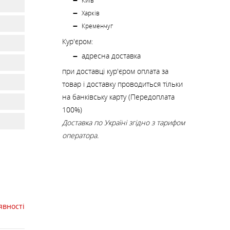
К
Київ
КИ
СТРАХУВАЛЬНІ СИСТЕМИ
НОЖІ, МУЛЬТИІНСТРУМЕНТ
Харків
Кременчуг
Кур'єром:
РЕМКОМПЛЕКТИ,
ЗАПЛАТКИ
адресна доставка
при доставці кур'єром оплата за
товар і доставку проводиться тільки
СУВЕНІРИ, ПОДАРУНКИ
на банківську карту (Передоплата
100%)
Доставка по Україні згідно з тарифом
А
оператора.
явності