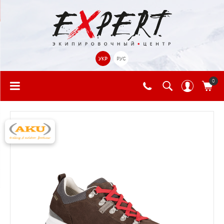
УКР
РУС
0