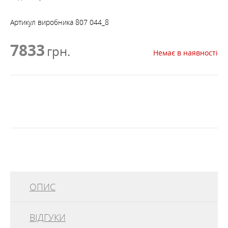
Артикул виробника
807 044_8
7833
грн.
Немає в наявності
ОПИС
ВІДГУКИ
Aku LEDRO FG GTX - зручне та якісне взуття у
виконанні італійського бренду. Відповідний варіант