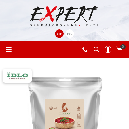
УКР
РУС
0