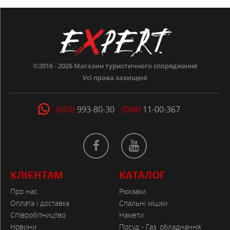
©2016 - 2026
Магазин туристичного спорядження
Усі права захищені
(050)
993-80-30
(068)
11-00-367
КЛІЄНТАМ
КАТАЛОГ
Про нас
Рюкзаки
Оплата і доставка
Спальні мішки
Співробітництво
Намети
Новини
Посуд - Газ. обладнання