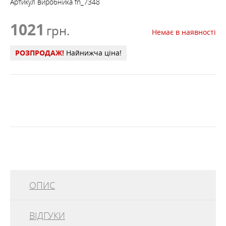
Артикул виробника
fn_7348
1021
грн.
Немає в наявності
РОЗПРОДАЖ!
Найнижча ціна!
ОПИС
ВІДГУКИ
Білизна виготовлена ​​з матеріалу SUPER - DRY, що
ефективно відводить вологу з поверхні шкіри. Волога