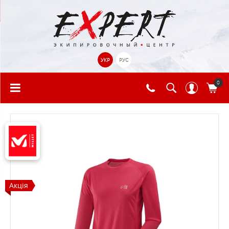
УКР
РУС
0
Акція