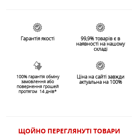
буде адаптуватися до теплових умов і допоможе
40243
циркуляції повітря.
Поліестер виводить вологу,
Залишити відгук
швидко висихає і забезпечує високу зносостійкість.
Гарантія якості
99,9% товарів є в
ОСОБЛИВОСТІ
наявності на нашому
складі
ХАРАКТЕРИСТИКИ
Цвет
:
BLACK
Вид Одежды
:
Термобелье
Тип Одежды
:
Мужская
Ціна на сайті завжди
100% гарантія обміну
замовлення або
актуальна на 100%
ЗАЛИШИТИ ВІДГУК
повернення грошей
протягом 14 днів*
ЩОЙНО ПЕРЕГЛЯНУТI ТОВАРИ