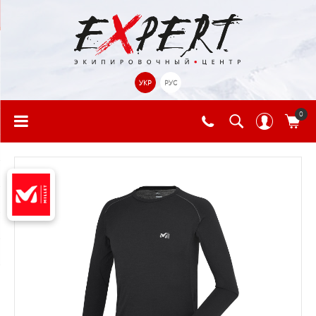
УКР
РУС
0