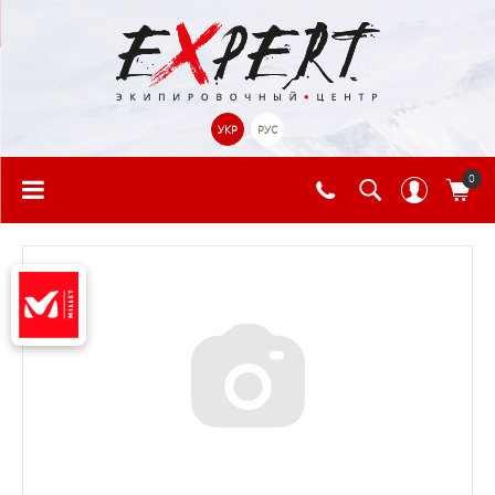
УКР
РУС
0