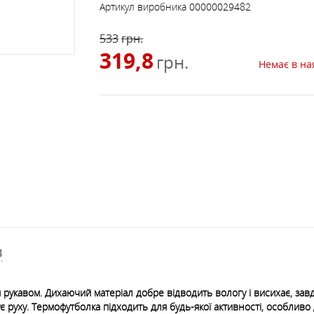
САМОСТРАХОВКИ, ПЕТЛІ,
СПУСК, ПІДЙОМ, БЛО
Артикул виробника
00000029482
АКСЕСУАРИ ДО РЮКЗАКІВ
ФЛЯГИ, КРУЖКИ, МИСКИ
ЛІХТАРІ
ШТАНИ
ШОЛОМИ, ЗАХИСТ
СКЛАДНІ
ЧАЙНИКИ, СКОВОРІД
МЕБЛІ
ДРАБИНКИ
РОЛИКИ
533
грн.
319,8
грн.
ПРОСОЧЕННЯ, МИЮЧІ
Немає в на
ПОДУШКИ
ЗАСОБИ
СІРНИКИ, КРЕСАЛО,
СОНЯЧНІ БАТАРЕЇ
ЗАПАЛЬНИЧКИ
ТРЕКІНГОВІ ПАЛИЦІ Т
СУХПАЙКИ
АКСЕСУАРИ
В
 рукавом. Дихаючий матеріал добре відводить вологу і висихає, зав
є руху.
Термофутболка
підходить для будь-якої активності, особливо