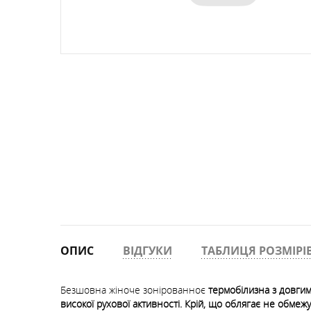
РЮКЗАКИ ФРІРАЙД, СКІТУР
ТЕРМОСИ
ПРОМАЛЬП
КОМПАСИ
ШКАРПЕТКИ
ФРІРАЙД, СКІ-ТУР
ОКУЛЯРИ
РУШНИКИ
СУМКИ, ГАМАНЦІ, РЕМЕНІ
ОПИС
ВІДГУКИ
ТАБЛИЦЯ РОЗМІРІ
Безшовна жіноче зонірованноє
термобілизна
з довгим
високої рухової активності. Крій, що облягає не обмежу