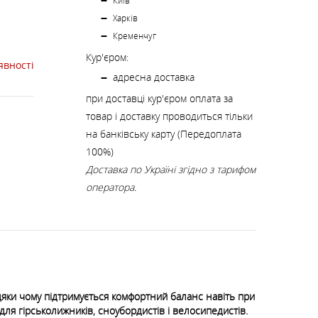
К
Київ
КИ
СТРАХУВАЛЬНІ СИСТЕМИ
НОЖІ, МУЛЬТИІНСТРУМЕНТ
Харків
Кременчуг
Кур'єром:
РЕМКОМПЛЕКТИ,
явності
ЗАПЛАТКИ
адресна доставка
при доставці кур'єром оплата за
товар і доставку проводиться тільки
СУВЕНІРИ, ПОДАРУНКИ
на банківську карту (Передоплата
100%)
Доставка по Україні згідно з тарифом
А
оператора.
дяки чому підтримується комфортний баланс навіть при
 для гірськолижників, сноубордистів і велосипедистів.