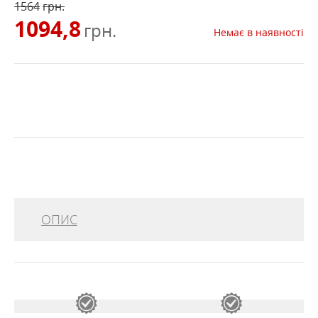
1564
грн.
1094,8
грн.
Немає в наявності
ОПИС
Тепер оновлений LD SKIM TEE LS - це теплий базовий
шар с тканиною з подвійним переплетенням, який
отримає користь завдяки своїй м'якості і привабливим
кольорам. Завдяки своїм технічним особливостям -
кольоровий сітчастий вкладиш і плоскі шви - ця