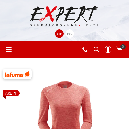
УКР
РУС
0
Акція