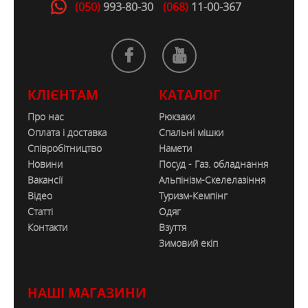
(050)
993-80-30
(068)
11-00-367
конструкцією на задній стороні
сітка з контрастною сіткою під
рукояткою
Плоскі шви з відповідним кольором
КЛІЄНТАМ
КАТАЛОГ
тканини
TECHNOWARM® SOFT 3D
Про нас
Рюкзаки
Оплата і доставка
Спальні мішки
KNIT // Швидка сушка //
Співробітництво
Намети
100% поліестер
Новини
Посуд - Газ. обладнання
вага
Вакансії
Альпінізм-Скелелазіння
200 г
Відео
Туризм-Кемпінг
Статті
Одяг
ОСОБЛИВОСТІ
Контакти
Взуття
Зимовий екіп
ХАРАКТЕРИСТИКИ
Цвет
:
POPPY
НАШІ МАГАЗИНИ
Вид Одежды
:
Термобелье