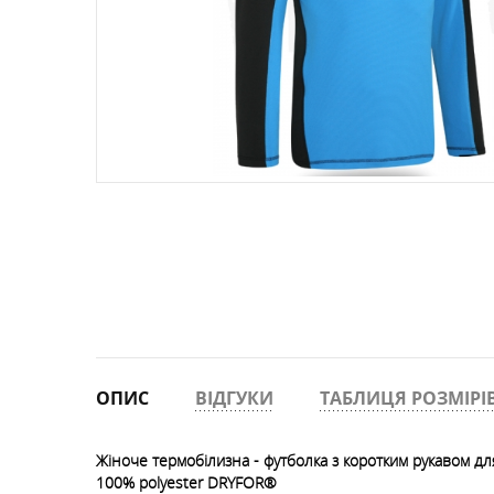
РЮКЗАКИ ФРІРАЙД, СКІТУР
ТЕРМОСИ
ПРОМАЛЬП
КОМПАСИ
ШКАРПЕТКИ
ФРІРАЙД, СКІ-ТУР
ОКУЛЯРИ
РУШНИКИ
СУМКИ, ГАМАНЦІ, РЕМЕНІ
ОПИС
ВІДГУКИ
ТАБЛИЦЯ РОЗМІРІ
Жіноче термобілизна
- футболка з коротким рукавом д
100% polyester DRYFOR®