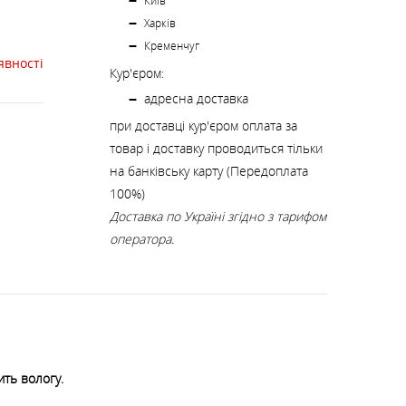
К
Київ
КИ
СТРАХУВАЛЬНІ СИСТЕМИ
НОЖІ, МУЛЬТИІНСТРУМЕНТ
Харків
Кременчуг
явності
Кур'єром:
РЕМКОМПЛЕКТИ,
ЗАПЛАТКИ
адресна доставка
при доставці кур'єром оплата за
товар і доставку проводиться тільки
СУВЕНІРИ, ПОДАРУНКИ
на банківську карту (Передоплата
100%)
Доставка по Україні згідно з тарифом
А
оператора.
ить вологу.