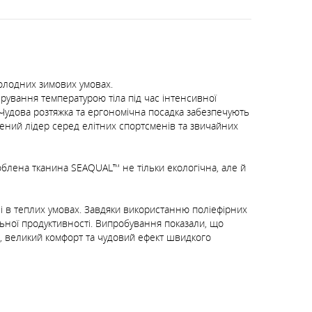
холодних зимових умовах.
ування температурою тіла під час інтенсивної
 Чудова розтяжка та ергономічна посадка забезпечують
рений лідер серед елітних спортсменів та звичайних
облена тканина SEAQUAL™ не тільки екологічна, але й
 і в теплих умовах. Завдяки використанню поліефірних
ьної продуктивності. Випробування показали, що
а, великий комфорт та чудовий ефект швидкого