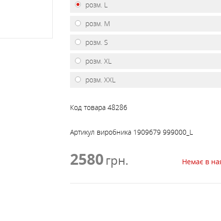
САМОСТРАХОВКИ, ПЕТЛІ,
СПУСК, ПІДЙОМ, БЛО
розм. L
АКСЕСУАРИ ДО РЮКЗАКІВ
ФЛЯГИ, КРУЖКИ, МИСКИ
ЛІХТАРІ
ШТАНИ
ШОЛОМИ, ЗАХИСТ
СКЛАДНІ
ЧАЙНИКИ, СКОВОРІД
МЕБЛІ
ДРАБИНКИ
РОЛИКИ
розм. M
розм. S
ПРОСОЧЕННЯ, МИЮЧІ
ПОДУШКИ
ЗАСОБИ
розм. XL
розм. XXL
СІРНИКИ, КРЕСАЛО,
СОНЯЧНІ БАТАРЕЇ
ЗАПАЛЬНИЧКИ
Код товара
48286
ТРЕКІНГОВІ ПАЛИЦІ Т
СУХПАЙКИ
Артикул виробника
1909679 999000_L
АКСЕСУАРИ
2580
грн.
Немає в на