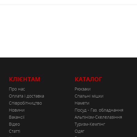
КЛІЄНТАМ
КАТАЛОГ
Про нас
Рюкзаки
Оплата і доставка
Спальні мішки
Співробітництво
Намети
Новини
Посуд - Газ. обладнання
Вакансії
Альпінізм-Скелелазіння
Відео
Туризм-Кемпінг
Статті
Одяг