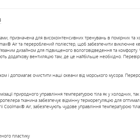
В
вами, призначена для високоінтенсивних тренувань в помірних та 
max® Air та перероблений поліестер, щоб забезпечити виключне кер
о-в'язаним дизайном для підвищеного вологовідведення та комфорту.
чують додаткову вентиляцію там, де це найбільше необхідно. Переві
ком і допомагає очистити наші океани від морського мусора. Перер
ізації природного управління температурою тіла як у холодних, так
ропелера тканина забезпечує відмінну терморегуляцію для оптимал
ії Coolmax® Air, забезпечують чудове управління температурою тіл
еного пластику