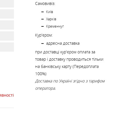
К
КИ
СТРАХУВАЛЬНІ СИСТЕМИ
НОЖІ, МУЛЬТИІНСТРУМЕНТ
Самовивіз:
Київ
Харків
РЕМКОМПЛЕКТИ,
Кременчуг
ЗАПЛАТКИ
Кур'єром:
адресна доставка
при доставці кур'єром оплата за
СУВЕНІРИ, ПОДАРУНКИ
товар і доставку проводиться тільки
на банківську карту (Передоплата
А
100%)
Доставка по Україні згідно з тарифом
оператора.
явності