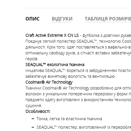
ОПИС
ВІДГУКИ
ТАБЛИЦЯ РОЗМІРІ
Craft Active Extreme X CN LS
- футболка з довгими рука
Поєднує легкий поліестер SEAQUAL™, технологію Cool
діяльності. Крім того, одяг поставляється з вафельн
оптимальну свободу рухів, а сітчасті вставки забезпе
героїв.
SEAQUAL™ екологічна тканина
Ініціатива SEAQUAL™ бореться із забрудненням пласти
забезпечує виняткову вологість та вентиляцію.
Coolmax® Air Technology
Тканини Coolmax® Air Technology розроблено для оптим
волокон з унікальним поперечним перерізом у формі п
предмети одягу виготовлені з використанням технолог
сушіння.
Особливості:
Тонка, легка та еластична тканина
SEAQUAL™ поліестер, виготовлений із переробл