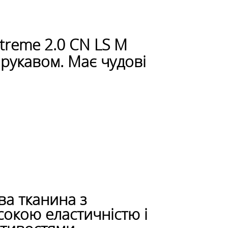
treme 2.0 CN LS M
рукавом. Має чудові
ва тканина з
сокою еластичністю і