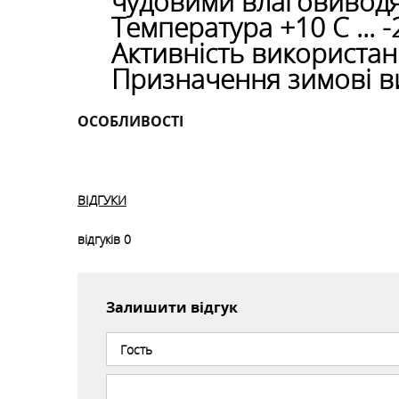
чудовими влаговиводя
Температура +10 С ... -
Активність використа
Призначення зимові в
ОСОБЛИВОСТІ
ВІДГУКИ
відгуків
0
Залишити відгук