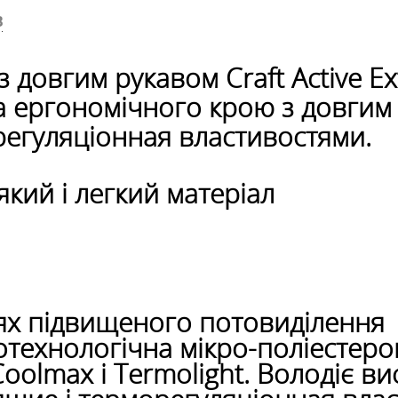
В
 довгим рукавом Craft Active Ex
а ергономічного крою з довгим 
егуляціонная властивостями.
який і легкий матеріал
сцях підвищеного потовиділення
отехнологічна мікро-поліестеро
oolmax і Termolight. Володіє ви