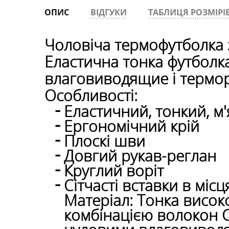
ОПИС
ВІДГУКИ
ТАБЛИЦЯ РОЗМІРІ
Чоловіча термофутболка з
Еластична тонка футболк
влаговиводящие і термор
Особливості:
Еластичний, тонкий, м'
Ергономічний крій
Плоскі шви
Довгий рукав-реглан
Круглий воріт
Сітчасті вставки в мі
Матеріал: Тонка висок
комбінацією волокон C