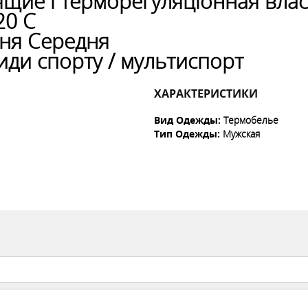
щие і терморегуляціонная влас
20 С
ння Середня
иди спорту / мультиспорт
ХАРАКТЕРИСТИКИ
Вид Одежды
:
Термобелье
Тип Одежды
:
Мужская