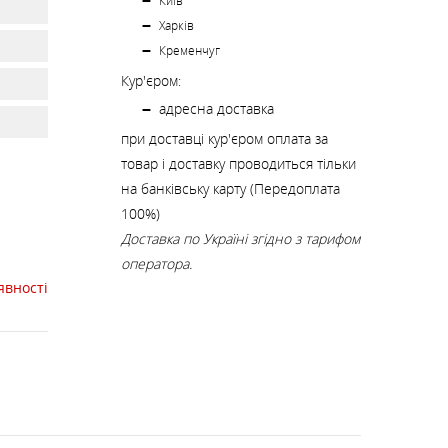
К
Київ
КИ
СТРАХУВАЛЬНІ СИСТЕМИ
НОЖІ, МУЛЬТИІНСТРУМЕНТ
Харків
Кременчуг
Кур'єром:
РЕМКОМПЛЕКТИ,
ЗАПЛАТКИ
адресна доставка
при доставці кур'єром оплата за
товар і доставку проводиться тільки
СУВЕНІРИ, ПОДАРУНКИ
на банківську карту (Передоплата
100%)
Доставка по Україні згідно з тарифом
А
оператора.
явності