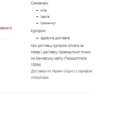
К
КИ
СТРАХУВАЛЬНІ СИСТЕМИ
НОЖІ, МУЛЬТИІНСТРУМЕНТ
Самовивіз:
Київ
Харків
РЕМКОМПЛЕКТИ,
Кременчуг
ЗАПЛАТКИ
явності
Кур'єром:
адресна доставка
при доставці кур'єром оплата за
СУВЕНІРИ, ПОДАРУНКИ
товар і доставку проводиться тільки
на банківську карту (Передоплата
А
100%)
Доставка по Україні згідно з тарифом
оператора.