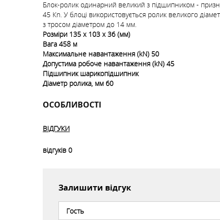
Блок-ролик одинарний великий з підшипником - признач
45 Кn. У блоці використовується ролик великого діам
з тросом діаметром до 14 мм.
Розміри
135 х 103 х 36 (мм)
Вага
458 м
Максимальне навантаження
(kN) 50
Допустима робоче навантаження
(kN) 45
Підшипник
шарикопідшипник
Діаметр ролика,
мм 60
ОСОБЛИВОСТІ
ВІДГУКИ
відгуків
0
Залишити відгук