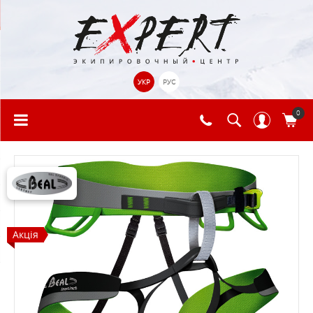
УКР
РУС
0
Акція