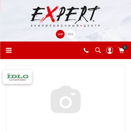
УКР
РУС
0