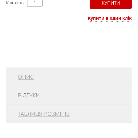
Кількість
КУПИТИ
Купити в один клік
ОПИС
ВІДГУКИ
ОСОБЛИВОСТІ
ТАБЛИЦЯ РОЗМІРІВ
відгуків
0
ХАРАКТЕРИСТИКИ
70620