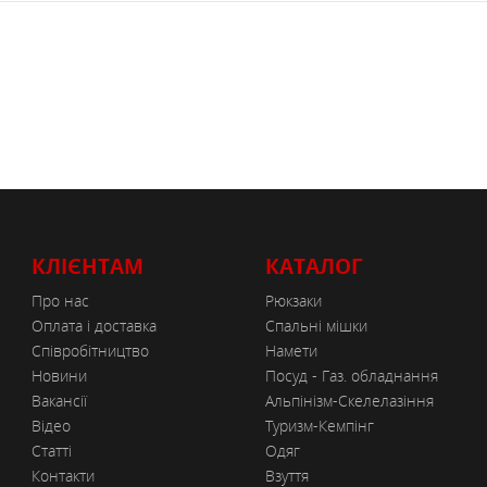
КЛІЄНТАМ
КАТАЛОГ
Про нас
Рюкзаки
Оплата і доставка
Спальні мішки
Співробітництво
Намети
Новини
Посуд - Газ. обладнання
Вакансії
Альпінізм-Скелелазіння
Відео
Туризм-Кемпінг
Статті
Одяг
Контакти
Взуття