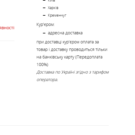
К
Київ
КИ
СТРАХУВАЛЬНІ СИСТЕМИ
НОЖІ, МУЛЬТИІНСТРУМЕНТ
Харків
Кременчуг
Кур'єром:
РЕМКОМПЛЕКТИ,
явності
ЗАПЛАТКИ
адресна доставка
при доставці кур'єром оплата за
товар і доставку проводиться тільки
СУВЕНІРИ, ПОДАРУНКИ
на банківську карту (Передоплата
100%)
Доставка по Україні згідно з тарифом
А
оператора.