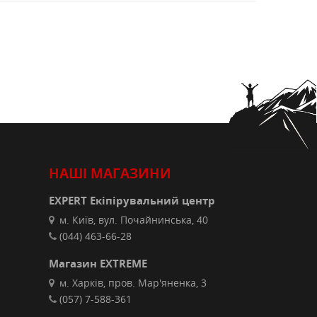
НАШІ МАГАЗИНИ
EXPERT Екіпірувальний центр
м. Київ, вул. Почайнинська, 40
(044) 463-66-28
Магазин EXTREME
м. Харків, пров. Мар'яненка, 3
(057) 7-588-361