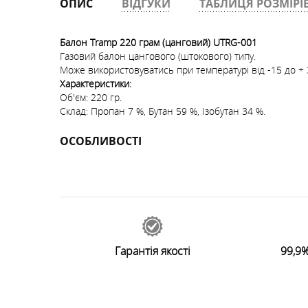
ОПИС
ВІДГУКИ
ТАБЛИЦЯ РОЗМІРІ
Балон Tramp 220 грам (цанговий) UTRG-001
Газовий балон цангового (штокового) типу.
Може використовуватись при температурі від -15 до + 
Характеристики:
Об'єм: 220 гр.
Склад: Пропан 7 %, Бутан 59 %, Ізобутан 34 %.
ОСОБЛИВОСТІ
53229
відгуків
0
Залишити відгук
Гарантія якості
99,9%