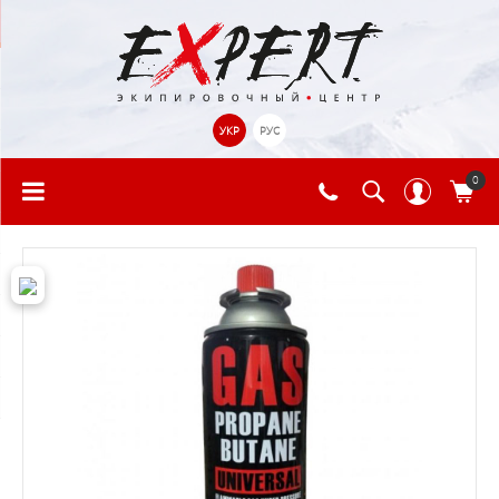
УКР
РУС
0