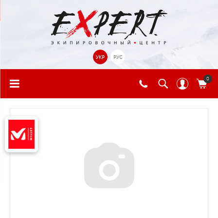
УКР
РУС
0