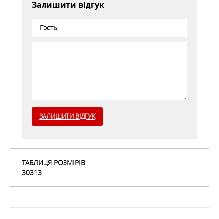
Залишити відгук
туризму, гірських лиж, велотуризму і активного
відпочинку в умовах низьких температур.
Матеріал
: POLARTEC & reg; POWER STRETCH & reg ;,
100% Polyester
ОСОБЛИВОСТІ
ХАРАКТЕРИСТИКИ
ЗАЛИШИТИ ВІДГУК
ТАБЛИЦЯ РОЗМІРІВ
30313