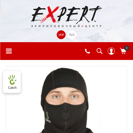
УКР
РУС
0