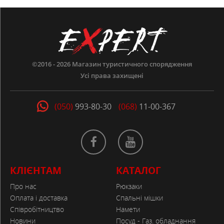
©2016 - 2026
Магазин туристичного спорядження
Усі права захищені
(050)
993-80-30
(068)
11-00-367
КЛІЄНТАМ
КАТАЛОГ
Про нас
Рюкзаки
Оплата і доставка
Спальні мішки
Співробітництво
Намети
Новини
Посуд - Газ. обладнання