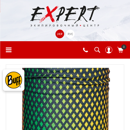
УКР
РУС
0