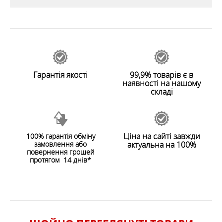
Технічні характеристики: - матеріал: 420 HD Nylon -
відгуків
0
розмір: 24х12.5х6.5 см - вага: 160 гр
31999
Залишити відгук
ОСОБЛИВОСТІ
ХАРАКТЕРИСТИКИ
Гарантія якості
99,9% товарів є в
наявності на нашому
складі
Ціна на сайті завжди
100% гарантія обміну
замовлення або
актуальна на 100%
ЗАЛИШИТИ ВІДГУК
повернення грошей
протягом 14 днів*