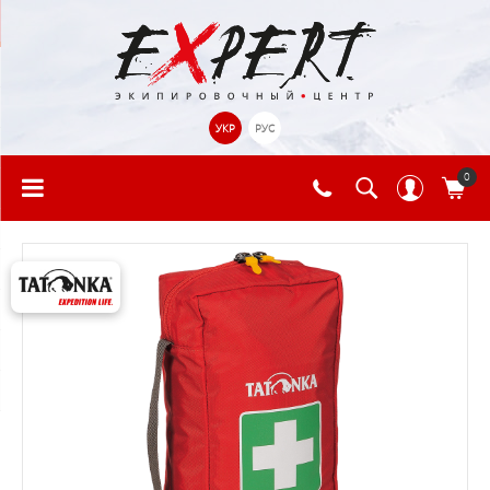
УКР
РУС
0