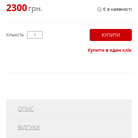
2300
грн.
Є в наявності
Кількість
КУПИТИ
Купити в один клік
ОПИС
ВІДГУКИ
Водонепроницаемая аптечка для повседневного
использования для одного человека.