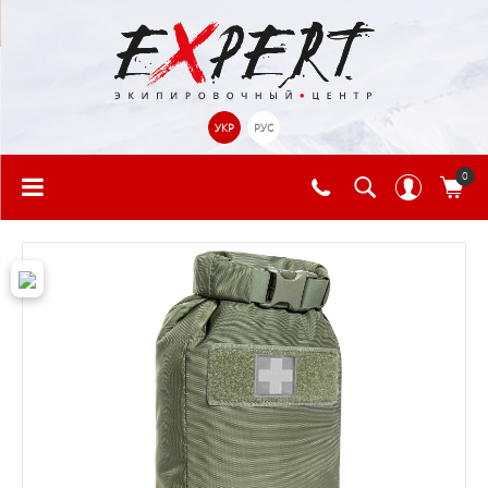
УКР
РУС
0