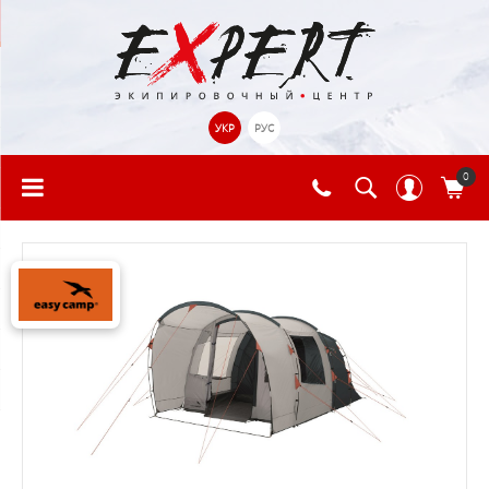
УКР
РУС
0