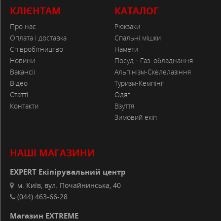
Розмір в упаковці
:
64 x 24 cm
КЛІЄНТАМ
КАТАЛОГ
Тип тенту
:
185T polyester PU coated, fire retardant, 100% polyester
Про нас
Рюкзаки
Форма намету
:
Tunnel
Оплата і доставка
Спальні мішки
Матеріал підлоги
:
100% polyethylene
Співробітництво
Намети
Каркас
:
Fibreglass 11 mm
Новини
Посуд - Газ. обладнання
Вакансії
Альпінізм-Скелелазіння
Відео
Туризм-Кемпінг
Статті
Одяг
Контакти
Взуття
Зимовий екіп
НАШІ МАГАЗИНИ
EXPERT Екіпірувальний центр
м. Київ, вул. Почайнинська, 40
(044) 463-66-28
Магазин EXTREME