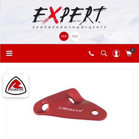
УКР
РУС
0