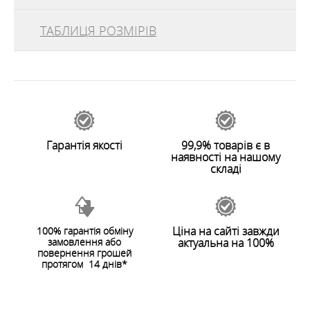
кріплення для регулювання натягу троса намету.
ТАБЛИЦЯ РОЗМІРІВ
відгуків
0
ОСОБЛИВОСТІ
49547
Легкая регулировка растяжки
Залишити відгук
Красный цвет для наглядности
Легкий вес
Гарантія якості
99,9% товарів є в
наявності на нашому
ХАРАКТЕРИСТИКИ
складі
Вага
:
8 g/pcs.
Ціна на сайті завжди
100% гарантія обміну
замовлення або
актуальна на 100%
ЗАЛИШИТИ ВІДГУК
повернення грошей
протягом 14 днів*