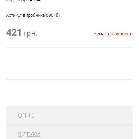
Артикул виробника
690181
421
грн.
Немає в наявності
ОПИС
ВІДГУКИ
ROBENS Guyline Alloy Adjuster - це алюмінієві