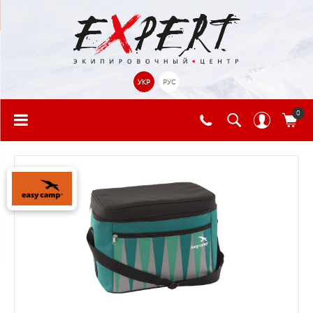
УКР
РУС
0