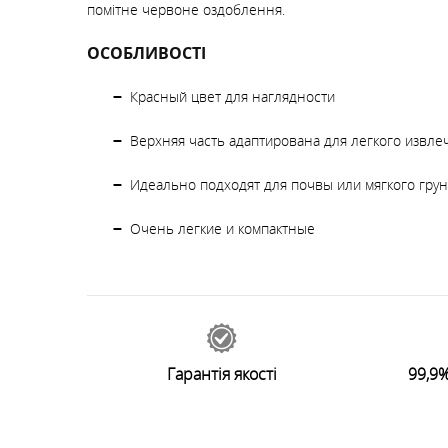
помітне червоне оздоблення.
ОСОБЛИВОСТІ
Красный цвет для наглядности
Верхняя часть адаптирована для легкого извле
Идеально подходят для почвы или мягкого грун
Очень легкие и компактные
49278
відгуків
0
Залишити відгук
Гарантія якості
99,9%