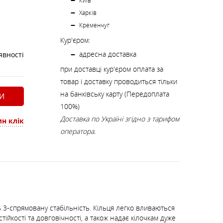
К
Київ
КИ
СТРАХУВАЛЬНІ СИСТЕМИ
НОЖІ, МУЛЬТИІНСТРУМЕНТ
Харків
Кременчуг
Кур'єром:
РЕМКОМПЛЕКТИ,
ЗАПЛАТКИ
адресна доставка
явності
при доставці кур'єром оплата за
товар і доставку проводиться тільки
СУВЕНІРИ, ПОДАРУНКИ
на банківську карту (Передоплата
И
100%)
Доставка по Україні згідно з тарифом
н клік
А
оператора.
ть 3-спрямовану стабільність. Кільця легко вливаються
йкості та довговічності, а також надає кілочкам дуже