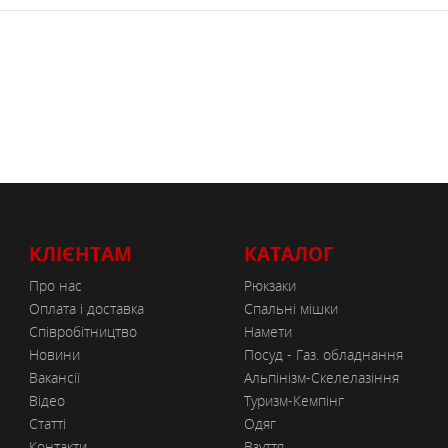
КЛІЄНТАМ
КАТАЛОГ
Про нас
Рюкзаки
Оплата і доставка
Спальні мішки
Співробітництво
Намети
Новини
Посуд - Газ. обладнання
Вакансії
Альпінізм-Скелелазіння
Відео
Туризм-Кемпінг
Статті
Одяг
Контакти
Взуття