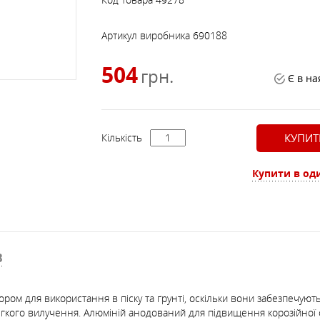
САМОСТРАХОВКИ, ПЕТЛІ,
СПУСК, ПІДЙОМ, БЛО
АКСЕСУАРИ ДО РЮКЗАКІВ
ФЛЯГИ, КРУЖКИ, МИСКИ
ЛІХТАРІ
ШТАНИ
ШОЛОМИ, ЗАХИСТ
СКЛАДНІ
ЧАЙНИКИ, СКОВОРІД
МЕБЛІ
ДРАБИНКИ
РОЛИКИ
Артикул виробника
690188
ПРОСОЧЕННЯ, МИЮЧІ
504
ПОДУШКИ
грн.
ЗАСОБИ
Є в на
СІРНИКИ, КРЕСАЛО,
СОНЯЧНІ БАТАРЕЇ
ЗАПАЛЬНИЧКИ
Кількість
КУПИТ
Купити в оди
ТРЕКІНГОВІ ПАЛИЦІ Т
СУХПАЙКИ
АКСЕСУАРИ
В
абором для використання в піску та ґрунті, оскільки вони забезпечую
гкого вилучення. Алюміній анодований для підвищення корозійної сті