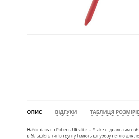
РЮКЗАКИ ФРІРАЙД, СКІТУР
ТЕРМОСИ
ПРОМАЛЬП
КОМПАСИ
ШКАРПЕТКИ
ФРІРАЙД, СКІ-ТУР
ОКУЛЯРИ
РУШНИКИ
СУМКИ, ГАМАНЦІ, РЕМЕНІ
ОПИС
ВІДГУКИ
ТАБЛИЦЯ РОЗМІРІ
Набір кілочків Robens Ultralite U-Stake є ідеальним н
в більшість типів ґрунту і мають шнурову петлю для ле