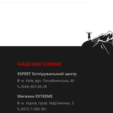
НАШІ МАГАЗИНИ
EXPERT Екіпірувальний центр
м. Київ, вул. Почайнинська, 40
(044) 463-66-28
Магазин EXTREME
м. Харків, пров. Мар'яненка, 3
(057) 7-588-361