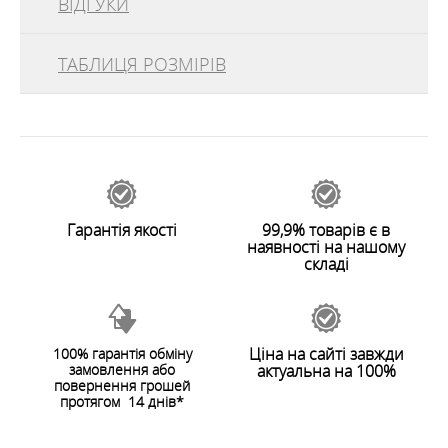
ВІДГУКИ
Вітрозахист Robens Foil Windshield захищає пальник
від вітру, економить паливо та збільшує швидкість
приготування їжі.
ТАБЛИЦЯ РОЗМІРІВ
відгуків
0
ОСОБЛИВОСТІ
49264
Залишити відгук
Легко использовать даже с перчатками
Прочное
Гарантія якості
99,9% товарів є в
Очень легкое и компактное
наявності на нашому
складі
ХАРАКТЕРИСТИКИ
Розмір в упаковці
:
15 x 10 x 0.5 cm
Вага
:
64 g
Ціна на сайті завжди
100% гарантія обміну
замовлення або
актуальна на 100%
ЗАЛИШИТИ ВІДГУК
повернення грошей
протягом 14 днів*