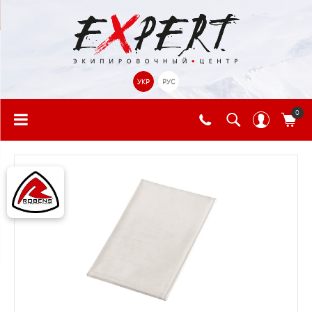
УКР
РУС
0