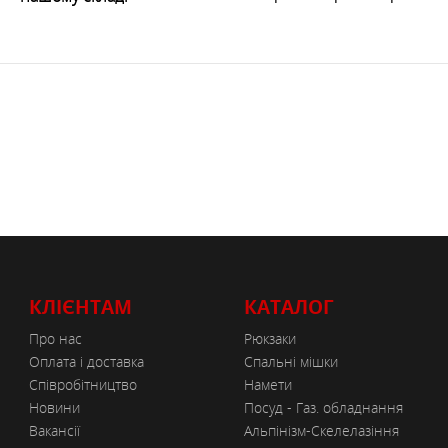
КЛІЄНТАМ
КАТАЛОГ
Про нас
Рюкзаки
Оплата і доставка
Спальні мішки
Співробітництво
Намети
Новини
Посуд - Газ. обладнання
Вакансії
Альпінізм-Скелелазіння