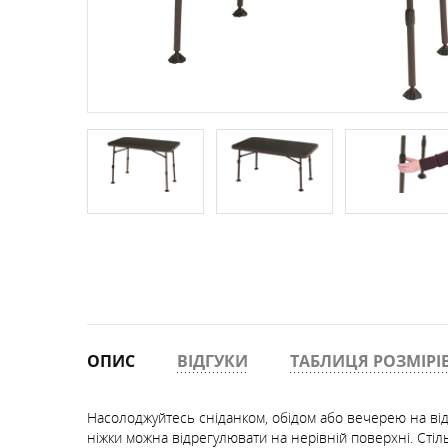
РЮКЗАКИ ФРІРАЙД, СКІТУР
ТЕРМОСИ
ПРОМАЛЬП
КОМПАСИ
ШКАРПЕТКИ
ФРІРАЙД, СКІ-ТУР
ОКУЛЯРИ
РУШНИКИ
СУМКИ, ГАМАНЦІ, РЕМЕНІ
ОПИС
ВІДГУКИ
ТАБЛИЦЯ РОЗМІРІ
Насолоджуйтесь сніданком, обідом або вечерею на відк
ніжки можна відрегулювати на нерівній поверхні. Стіл