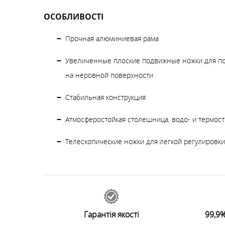
ОСОБЛИВОСТІ
Прочная алюминиевая рама
Увеличенные плоские подвижные ножки для п
на неровной поверхности
Стабильная конструкция
Атмосферостойкая столешница, водо- и термост
Телескопические ножки для легкой регулировк
49260
відгуків
0
Залишити відгук
Гарантія якості
99,9%