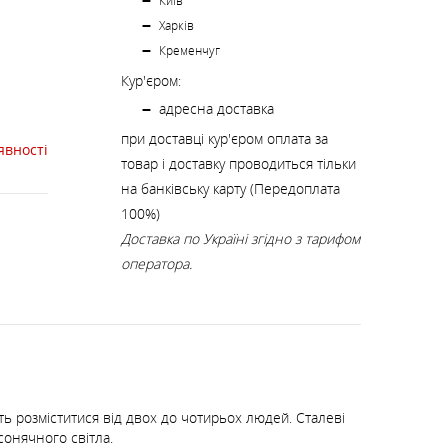
К
Київ
КИ
СТРАХУВАЛЬНІ СИСТЕМИ
НОЖІ, МУЛЬТИІНСТРУМЕНТ
Харків
Кременчуг
Кур'єром:
РЕМКОМПЛЕКТИ,
ЗАПЛАТКИ
адресна доставка
при доставці кур'єром оплата за
явності
товар і доставку проводиться тільки
СУВЕНІРИ, ПОДАРУНКИ
на банківську карту (Передоплата
100%)
Доставка по Україні згідно з тарифом
А
оператора.
ть розміститися від двох до чотирьох людей. Сталеві
сонячного світла.