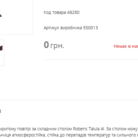
САМОСТРАХОВКИ, ПЕТЛІ,
СПУСК, ПІДЙОМ, БЛО
АКСЕСУАРИ ДО РЮКЗАКІВ
ФЛЯГИ, КРУЖКИ, МИСКИ
ЛІХТАРІ
ШТАНИ
ШОЛОМИ, ЗАХИСТ
СКЛАДНІ
ЧАЙНИКИ, СКОВОРІД
МЕБЛІ
ДРАБИНКИ
РОЛИКИ
Код товара
49260
ПРОСОЧЕННЯ, МИЮЧІ
Артикул виробника
550013
ПОДУШКИ
ЗАСОБИ
0
грн.
Немає в на
СІРНИКИ, КРЕСАЛО,
СОНЯЧНІ БАТАРЕЇ
ЗАПАЛЬНИЧКИ
ТРЕКІНГОВІ ПАЛИЦІ Т
СУХПАЙКИ
АКСЕСУАРИ
В
ритому повітрі за складним столом Robens Talula Al. За столом можу
ьниця атмосферостійка, стійка до перепадів температур та сильного 