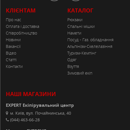
ОСОБЛИВОСТІ
КЛІЄНТАМ
КАТАЛОГ
Большая входная дверь, чтобы войти и
Про нас
Рюкзаки
выйти из палатки легко
Оплата і доставка
Спальні мішки
ХАРАКТЕРИСТИКИ
Співробітництво
Намети
Новини
Посуд - Газ. обладнання
Вага
:
10.6 kg
Вакансії
Альпінізм-Скелелазіння
Водопроникність
:
3 mm
Відео
Туризм-Кемпінг
Матеріал тенту
:
Статті
Одяг
185T polyester PU coated, fire retardant, 1% polyester
Контакти
Взуття
Зимовий екіп
НАШІ МАГАЗИНИ
EXPERT Екіпірувальний центр
м. Київ, вул. Почайнинська, 40
(044) 463-66-28