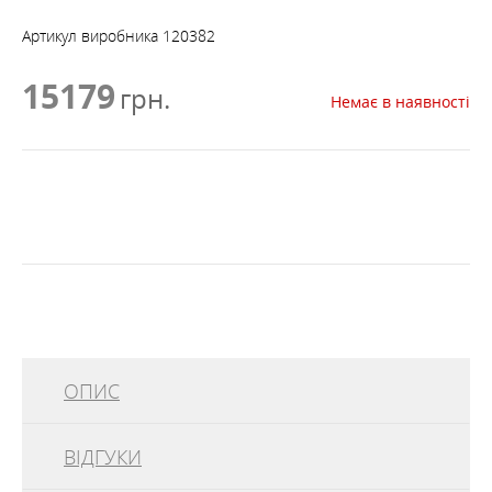
Артикул виробника
120382
15179
грн.
Немає в наявності
ОПИС
ВІДГУКИ
У юрті Easy Camp Moonlight Yurt, що вміщує до шести
туристів, з попередньо розташованими під кутом