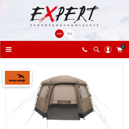
УКР
РУС
0