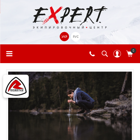
УКР
РУС
0