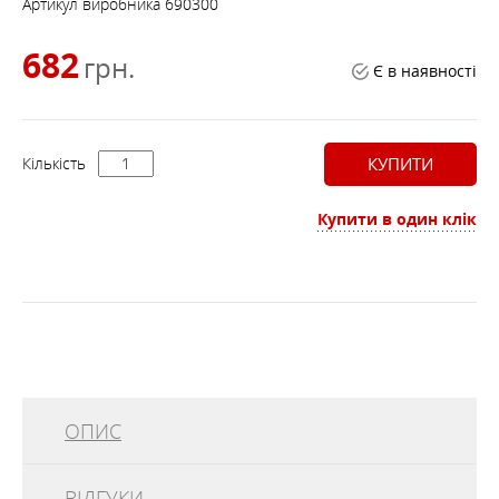
Артикул виробника
690300
682
грн.
Є в наявності
Кількість
КУПИТИ
Купити в один клік
ОПИС
ВІДГУКИ
Компактний туристичний рушник, який упаковується в