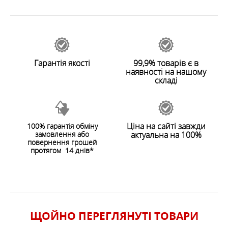
Вага: 89 г
44967
Залишити відгук
ОСОБЛИВОСТІ
Гарантія якості
99,9% товарів є в
облегченный
наявності на нашому
складі
ХАРАКТЕРИСТИКИ
Розмір
:
XXL
Розмір в упаковці
:
21 x 8.5 x 1.3 cm
Вага
:
190 g
Ціна на сайті завжди
100% гарантія обміну
замовлення або
актуальна на 100%
Розмір, см
:
21 x 58 cm (HxW)
ЗАЛИШИТИ ВІДГУК
повернення грошей
протягом 14 днів*
ЩОЙНО ПЕРЕГЛЯНУТI ТОВАРИ