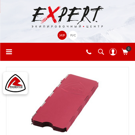
УКР
РУС
0