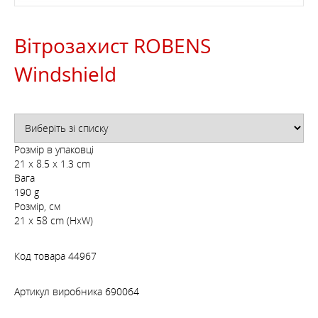
Вітрозахист ROBENS
Windshield
Розмір в упаковці
21 x 8.5 x 1.3 cm
Вага
190 g
Розмір, см
21 x 58 cm (HxW)
Код товара
44967
Артикул виробника
690064