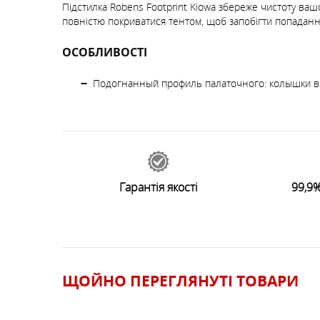
Підстилка Robens Footprint Kiowa збереже чистоту ва
повністю покриватися тентом, щоб запобігти попаданн
ОСОБЛИВОСТІ
Подогнанный профиль палаточного: колышки 
44930
відгуків
0
Залишити відгук
Гарантія якості
99,9%
ЩОЙНО ПЕРЕГЛЯНУТI ТОВАРИ