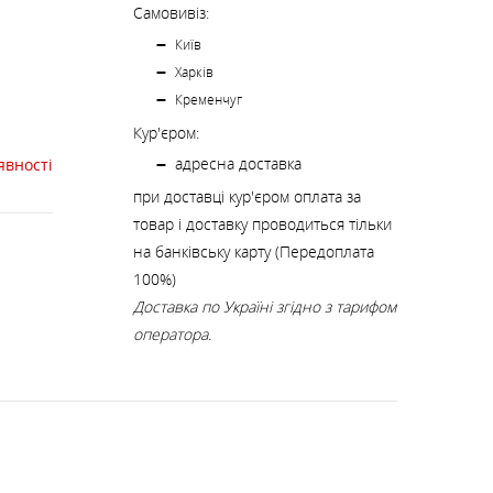
К
КИ
СТРАХУВАЛЬНІ СИСТЕМИ
НОЖІ, МУЛЬТИІНСТРУМЕНТ
Самовивіз:
Київ
Харків
РЕМКОМПЛЕКТИ,
Кременчуг
ЗАПЛАТКИ
Кур'єром:
адресна доставка
явності
при доставці кур'єром оплата за
СУВЕНІРИ, ПОДАРУНКИ
товар і доставку проводиться тільки
на банківську карту (Передоплата
А
100%)
Доставка по Україні згідно з тарифом
оператора.