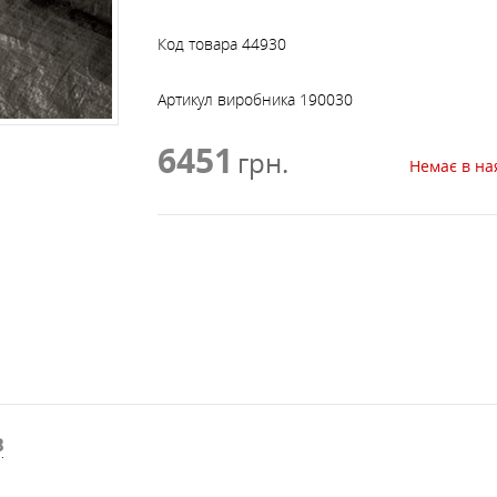
САМОСТРАХОВКИ, ПЕТЛІ,
СПУСК, ПІДЙОМ, БЛО
АКСЕСУАРИ ДО РЮКЗАКІВ
ФЛЯГИ, КРУЖКИ, МИСКИ
ЛІХТАРІ
ШТАНИ
ШОЛОМИ, ЗАХИСТ
СКЛАДНІ
ЧАЙНИКИ, СКОВОРІД
МЕБЛІ
ДРАБИНКИ
РОЛИКИ
Код товара
44930
ПРОСОЧЕННЯ, МИЮЧІ
Артикул виробника
190030
ПОДУШКИ
ЗАСОБИ
6451
грн.
Немає в на
СІРНИКИ, КРЕСАЛО,
СОНЯЧНІ БАТАРЕЇ
ЗАПАЛЬНИЧКИ
ТРЕКІНГОВІ ПАЛИЦІ Т
СУХПАЙКИ
АКСЕСУАРИ
В