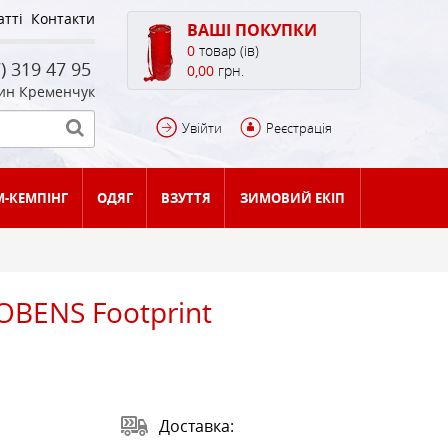
атті
Контакти
ВАШІ ПОКУПКИ
0
товар (ів)
) 319 47 95
0,00
грн.
ин Кременчук
Увійти
Реєстрація
М-КЕМПІНГ
ОДЯГ
ВЗУТТЯ
ЗИМОВИЙ ЕКІП
 T°C
СПАЛЬНИКИ 4 СЕЗОНИ T°C
ЗАПЧАСТИНИ ДЛЯ
И
ОБ `ЄМ БОЛЕЕ 60 ЛІТРІВ
КЕМПІНГОВІ
КАСКИ
БІНОКЛІ
КУРТКИ
СКЕЛЬНІ ТУФЛІ
ДЛЯ БІГОВИХ ЛИЖ
(+1) - (-9)
ПАЛЬНИКІВ
OBENS Footprint
КИЛИМКИ, КАРІМАТИ,
ДЛЯ ПЕРЕНОСКИ ДІТЕЙ
ТЕРМОКРУЖКИ
МОТУЗКА, ШНУРИ
ФУТБОЛКИ, СОРОЧКИ
СНОУБОРДІНГ
АКСЕСУАРИ
Доставка: