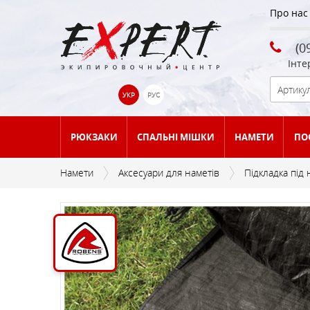
Про нас
(0
Інте
УКР
РУС
РЮКЗАКИ
СПАЛЬНІ МІШКИ
НАМЕТИ
ПО
Намети
Аксесуари для наметів
Підкладка під
АКСЕСУАРИ ДЛЯ
БАЛОНИ ТА ЄМНОСТІ ДЛЯ
ГІРСЬКОЛИЖНЕ
ОБ `ЄМ ДО 25 ЛІТРІВ
АКСЕСУАРИ ДЛЯ НАМЕТІВ
БОУЛДЕРІНГ-МАТИ
АКСЕСУАРИ ДЛЯ КЕМПІНГА
BUFF
АКСЕСУАРИ ДЛЯ ВЗУТТЯ
СПАЛЬНИКІВ
ПАЛИВА
СПОРЯДЖЕННЯ
СПАЛЬНИКИ ЛІТНІ T°C (+17)
ЗАСОБИ ОСОБИСТОЇ
ЗАСОБИ ДЛЯ ДОГЛЯДУ,
ГЕРМОМІШКИ
ТЕНТИ
КОТЛИ, НАБОРИ ПОСУДУ
КІШКИ
НАКИДКИ/ПОНЧО
ЧЕРЕВИКИ
- (+5)
ГІГІЄНИ
МАЗІ