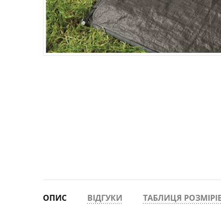
РЮКЗАКИ ФРІРАЙД, СКІТУР
ТЕРМОСИ
ПРОМАЛЬП
КОМПАСИ
ШКАРПЕТКИ
ФРІРАЙД, СКІ-ТУР
ОКУЛЯРИ
РУШНИКИ
СУМКИ, ГАМАНЦІ, РЕМЕНІ
ОПИС
ВІДГУКИ
ТАБЛИЦЯ РОЗМІРІ