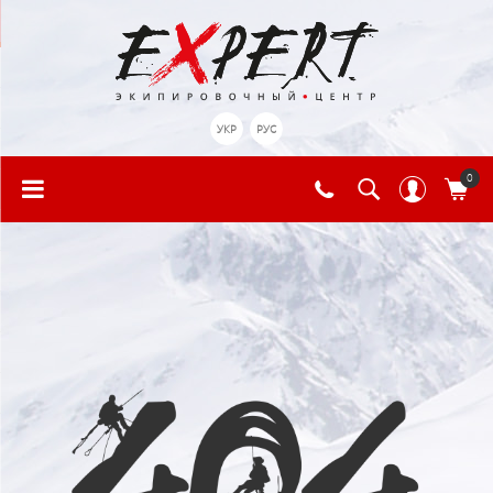
УКР
РУС
0