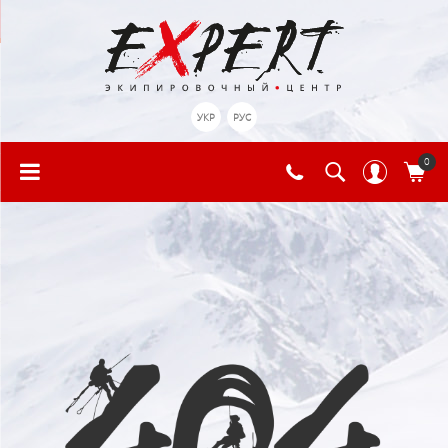
УКР
РУС
0