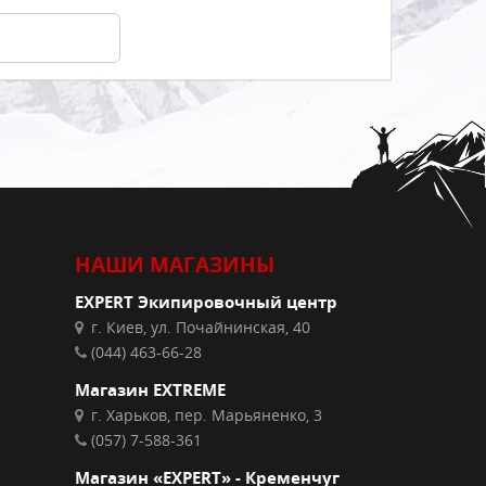
К
ДКИ
СРЕДСТВА СТРАХОВКИ
ПОДУШКИ
СОЛНЕЧНЫЕ БАТАРЕИ
СУМКИ, КОШЕЛЬКИ, РЕМНИ
НАШИ МАГАЗИНЫ
EXPERT Экипировочный центр
г. Киев, ул. Почайнинская, 40
(044) 463-66-28
Магазин EXTREME
г. Харьков, пер. Марьяненко, 3
(057) 7-588-361
Магазин «EXPERT» - Кременчуг