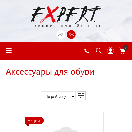
УКР
РУС
0
Аксессуары для обуви
Акция