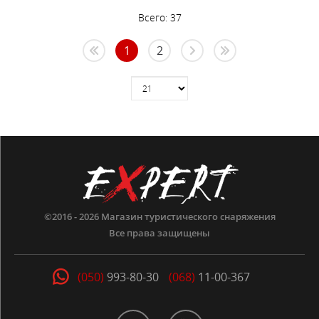
Всего:
37
1
2
©2016 - 2026
Магазин туристического снаряжения
Все права защищены
(050)
993-80-30
(068)
11-00-367