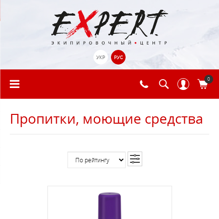
УКР
РУС
0
Пропитки, моющие средства