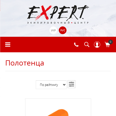
УКР
РУС
0
Полотенца