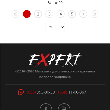
Всего:
90
1
2
3
4
5
©2016 - 2026
Магазин туристического снаряжения
Все права защищены
(050)
993-80-30
(068)
11-00-367