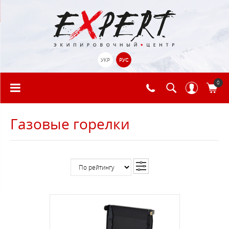
УКР
РУС
0
Газовые горелки