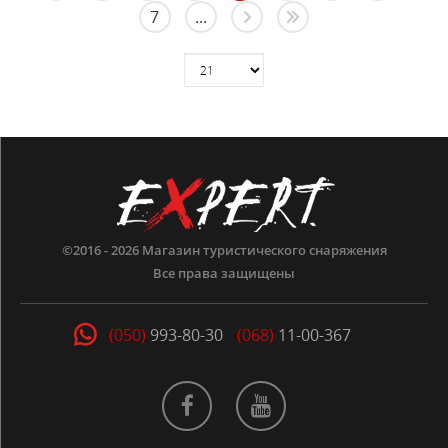
7
...
©2016 - 2026
Магазин туристического снаряжения
Все права защищены
(050)
993-80-30
(068)
11-00-367